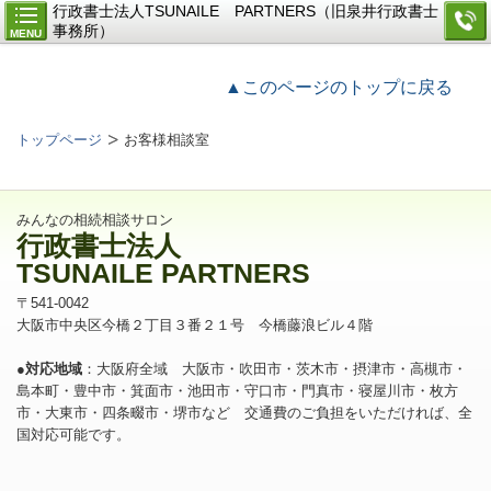
行政書士法人TSUNAILE PARTNERS（旧泉井行政書士
事務所）
MENU
▲このページのトップに戻る
トップページ
お客様相談室
みんなの相続相談サロン
行政書士法人
TSUNAILE PARTNERS
〒541-0042
大阪市中央区今橋２丁目３番２１号 今橋藤浪ビル４階
●対応地域
：大阪府全域 大阪市・吹田市・茨木市・摂津市・高槻市・
島本町・豊中市・箕面市・池田市・守口市・門真市・寝屋川市・枚方
市・大東市・四条畷市・堺市など 交通費のご負担をいただければ、全
国対応可能です。